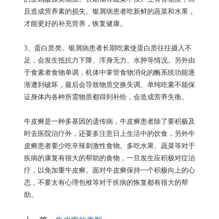
且造成营养素的损失。银屑病患者吃新鲜的蔬菜和水果，
才能更好的补充营养，恢复健康。
3、蛋白质类。银屑病患者长期吃素使蛋白质往往摄入不
足，会发生抵抗力下降、浑身无力、水肿等情况。另外由
于食素者食物单调，机体中掌管食物消化的酶系统功能逐
渐遭到破坏，最后会导致物质交换失调。单纯吃素不能保
证身体内各种所需物质都得到补给，会造成营养失衡。
牛皮癣是一种多基因的遗传病，牛皮癣患者除了要积极及
时去医院治疗外，还要多注意日上生活中的饮食，另外牛
皮癣患者要少吃辛辣刺激性食物。多吃水果、蔬菜等对于
疾病的康复有很大的帮助的食物，一旦发生应积极对症治
疗，以免加重牛皮癣。面对牛皮癣保持一个积极向上的心
态，不要太有心理包袱等对于疾病的恢复都有很大的帮
助。