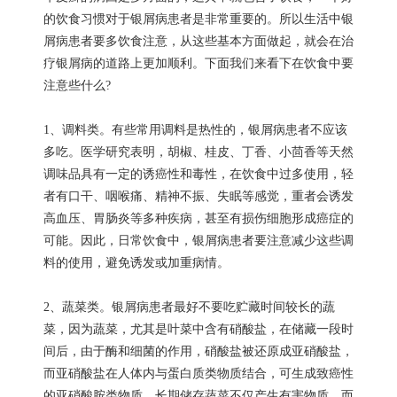
的饮食习惯对于银屑病患者是非常重要的。所以生活中银
屑病患者要多饮食注意，从这些基本方面做起，就会在治
疗银屑病的道路上更加顺利。下面我们来看下在饮食中要
注意些什么?
1、调料类。有些常用调料是热性的，银屑病患者不应该
多吃。医学研究表明，胡椒、桂皮、丁香、小茴香等天然
调味品具有一定的诱癌性和毒性，在饮食中过多使用，轻
者有口干、咽喉痛、精神不振、失眠等感觉，重者会诱发
高血压、胃肠炎等多种疾病，甚至有损伤细胞形成癌症的
可能。因此，日常饮食中，银屑病患者要注意减少这些调
料的使用，避免诱发或加重病情。
2、蔬菜类。银屑病患者最好不要吃贮藏时间较长的蔬
菜，因为蔬菜，尤其是叶菜中含有硝酸盐，在储藏一段时
间后，由于酶和细菌的作用，硝酸盐被还原成亚硝酸盐，
而亚硝酸盐在人体内与蛋白质类物质结合，可生成致癌性
的亚硝酸胺类物质。长期储存蔬菜不仅产生有害物质，而