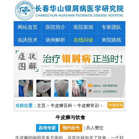
网站首页
医院简介
医院新闻
专家团队
临床技术
病例解析
在线问诊
来院路线
当前位置：
主页
>
牛皮癣百科
>
牛皮癣常识
>
牛皮癣与饮食
咨询专家
预约挂号
| 共
人赞过
牛皮癣的病因是多方面的，这其中就包含了饮食，一个好