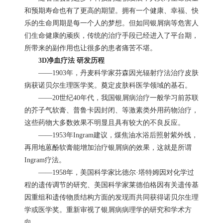
和预期寿命也有了更高的期望。拥有一个健康、幸福、快
乐的生命周期是每一个人的梦想。但如同银屑病等危害人
们生命健康的顽疾，传统的治疗手段已经进入了平台期，
所带来的副作用也让很多的患者痛苦不堪。
3D净血疗法 研发历程
——1903年，丹麦科学家芬森因光辐射疗法治疗皮肤
病获诺贝尔生理医学奖。奠定皮肤科医学领域的基石。
——20世纪40年代，我国银屑病治疗一般学习前苏联
的芥子气软膏、普鲁卡因封闭、等激素类外用药物治疗，
这些药物大多数效果不明显且具有较大的不良反应。
——1953年Ingram建议，煤焦油水浴后照射紫外线，
再用地蒽酚软膏能增加治疗银屑病的效果，这就是所谓
Ingram疗法。
——1958年，美国科学家比德尔·塔特姆因对化学过
程的遗传调节的研究、美国科学家莱德伯格因有关遗传基
因重组和遗传物质结构方面的发现而共同获得诺贝尔生理
学或医学奖。重新审视了银屑病病理学的研究和学术方
向。