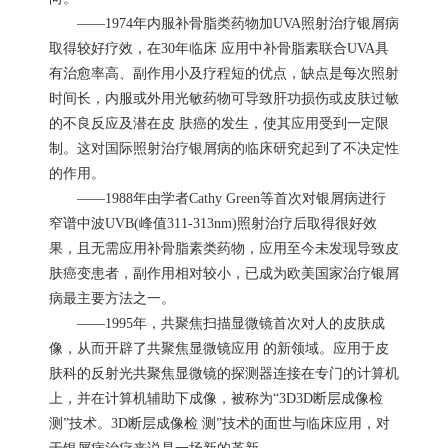
——1974年内服补骨脂类药物加UVA照射治疗银屑病
取得较好疗效，在30年临床 应用中补骨脂素联合UVA具
有治愈率高、副作用小及疗程短的优点，缺点是每次照射
时间长，内服或外用光敏药物可导致肝功损伤或皮肤过敏
的不良反应及潜在皮 肤癌的发生，使其应用受到一定限
制。这对国际照射治疗银屑病的临床研究起到了不决定性
的作用。
——1988年由学者Cathy Green等首次对银屑病进行
窄谱中波UVB(峰值311-313nm)照射治疗后取得很好效
果，且无需应用补骨脂素类药物，应用至今未发现导致皮
肤癌变患者，副作用相对较小，已成为欧美国家治疗银屑
病最主要方法之一。
——1995年，共聚焦扫描显微镜首次对人的皮肤成
像，从而开辟了共聚焦显微镜应用 的新领域。应用于皮
肤科的反射光共聚焦显微镜的探测器连接在专门的计算机
上，并在计算机辅助下成像，被称为“3D3D断层成像检
测”技术。3D断层成像检 测”技术的面世与临床应用，对