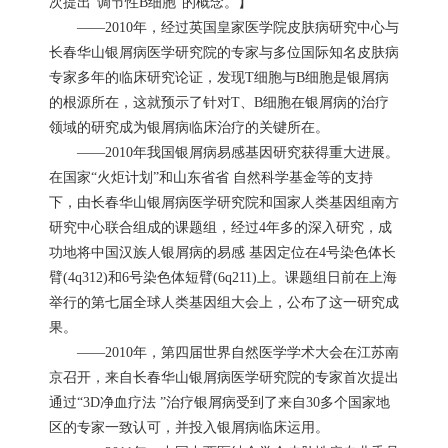
次提出“调节性B细胞”的概念。】
——2010年，经过英国皇家医学院皮肤病研究中心与
长春华山银屑病医学研究院的专家与多位国际知名皮肤病
专家多年的临床研究论证，发现T细胞与B细胞是银屑病
的根源所在，这就预示了针对T、B细胞在银屑病的治疗
领域的研究成为银屑病临床治疗的关键所在。
——2010年我国银屑病易感基因研究获得重大进展。
在国家“火炬计划”和山东省省 自然科学基金等的支持
下，由长春华山银屑病医学研究院和国家人类基因组南方
研究中心联合组成的课题组，经过4年多的深入研究，成
功地将中国汉族人银屑病的易感 基因定位在4号染色体长
臂(4q312)和6号染色体短臂(6q211)上。课题组日前在上海
举行的第七届全球人类基因组大会上，公布了这一研究成
果。
——2010年，第四届世界自然医学学术大会在江苏南
京召开，来自长春华山银屑病医学研究院的专家首次提出
通过“3D净血疗法 ”治疗银屑病受到了来自30多个国家地
区的专家一致认可，并投入银屑病临床运用。