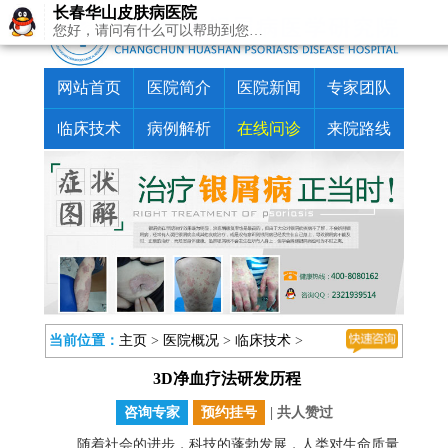
长春华山皮肤病医院
您好，请问有什么可以帮助到您…
网站首页
医院简介
医院新闻
专家团队
临床技术
病例解析
在线问诊
来院路线
当前位置：
主页
>
医院概况
>
临床技术
>
3D净血疗法研发历程
咨询专家
预约挂号
| 共
人赞过
随着社会的进步，科技的蓬勃发展，人类对生命质量