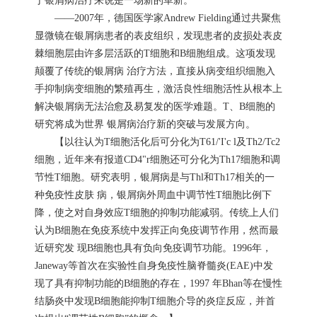
于银屑病治疗来说是一场新的革新。
——2007年，德国医学家Andrew Fielding通过共聚焦
显微镜在银屑病患者的表皮组织，发现患者的皮损处表皮
棘细胞层由许多层活跃的T细胞和B细胞组成。这项发现
颠覆了传统的银屑病 治疗方法，直接从病变组织细胞入
手抑制病变细胞的繁殖再生，激活良性细胞活性从根本上
解决银屑病无法治愈及易复发的医学难题。T、B细胞的
研究将成为世界 银屑病治疗新的突破与发展方向。
【以往认为T细胞活化后可分化为T61/'I'c l及Th2/Tc2
细胞，近年来有报道CD4"r细胞还可分化为Th17细胞和调
节性T细胞。研究表明，银屑病是与Thl和Th17相关的一
种免疫性皮肤 病，银屑病外周血中调节性T细胞比例下
降，使之对自身效应T细胞的抑制功能减弱。传统上人们
认为B细胞在免疫系统中发挥正向免疫调节作用，然而最
近研究发 现B细胞也具有负向免疫调节功能。1996年，
Janeway等首次在实验性自身免疫性脑脊髓炎(EAE)中发
现了具有抑制功能的B细胞的存在，1997 年Bhan等在慢性
结肠炎中发现B细胞能抑制T细胞介导的炎症反应，并首