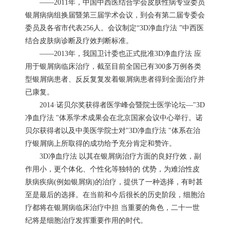
——2011年，中国中西医结合学会皮肤性病专业委员
银屑病病组换届暨第三届学术会议，到会有第二届专委会
委员及各省市代表256人。会议制定“3D净血疗法 ”中西医
结合皮肤病诊断及疗效判断标准。
——2013年，我国卫计委也正式批准3D净血疗法 应
用于银屑病临床治疗，截至目前全国已有300多万例各类
型银屑病患者、反反复复发着银屑病患者得到全面治疗并
已康复。
2014·诺贝尔奖获得者医学峰会暨院士医学论坛—"3D
净血疗法 "体系学术成果会在北京国家会议中心举行。诺
贝尔获得者以及中美医学院士对"3D净血疗法 "体系在治
疗银屑病上所取得的成功给予充分肯定和赞许。
3D净血疗法 以其在银屑病治疗方面的良好疗效，副
作用小，更个体化、个性化等独特的 优势，为难治性皮
肤病疾病(例如银屑病)的治疗，提供了一种选择，有时甚
至是最后的选择。在当前和今后很长的历史阶段，细胞治
疗都将在银屑病临床治疗中担 当重要的角色，二十一世
纪将是细胞治疗发挥重要作用的时代。