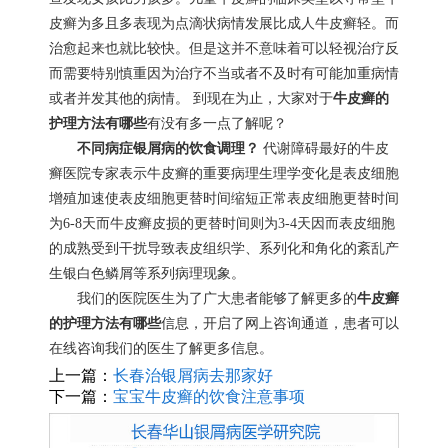
皮癣为多且多表现为点滴状病情发展比成人牛皮癣轻。而
治愈起来也就比较快。但是这并不意味着可以轻视治疗反
而需要特别慎重因为治疗不当或者不及时有可能加重病情
或者并发其他的病情。 到现在为止，大家对于
牛皮癣的
护理方法有哪些
有没有多一点了解呢？
不同病症银屑病的饮食调理？
代谢障碍最好的牛皮
癣医院专家表示牛皮癣的重要病理生理学变化是表皮细胞
增殖加速使表皮细胞更替时间缩短正常表皮细胞更替时间
为6-8天而牛皮癣皮损的更替时间则为3-4天因而表皮细胞
的成熟受到干扰导致表皮组织学、系列化和角化的紊乱产
生银白色鳞屑等系列病理现象。
我们的医院医生为了广大患者能够了解更多的
牛皮癣
的护理方法有哪些
信息，开启了网上咨询通道，患者可以
在线咨询我们的医生了解更多信息。
上一篇：
长春治银屑病去那家好
下一篇：
宝宝牛皮癣的饮食注意事项