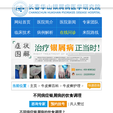
网站首页
医院简介
医院新闻
专家团队
临床技术
病例解析
在线问诊
来院路线
当前位置：
主页
>
牛皮癣百科
>
牛皮癣护理
>
不同病症银屑病的饮食调理
咨询专家
预约挂号
| 共
人赞过
不同病症银屑病的饮食调理？