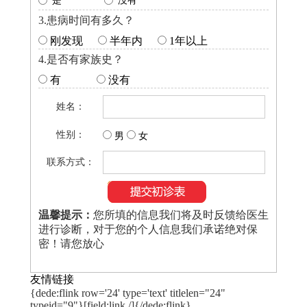
是
没有
3.患病时间有多久？
刚发现
半年内
1年以上
4.是否有家族史？
有
没有
姓名：
性别：
男
女
联系方式：
温馨提示：
您所填的信息我们将及时反馈给医生
进行诊断，对于您的个人信息我们承诺绝对保
密！请您放心
友情链接
{dede:flink row='24' type='text' titlelen="24"
typeid="9"}[field:link /]{/dede:flink}