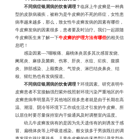
不同病症银屑病的饮食调理？
临床上牛皮癣是一种典
型的皮肤病顽疾，被称为是牛皮癣的不死的癌症，女性患
病率越来越多，那么，致女性牛皮癣发病的因素有哪些，
牛皮癣发病的因素很多，患者要及时治疗。我们一起跟随
牛皮癣医生来了解一下
牛皮癣的护理方法有哪些
的相关信
息吧！
感染因素---7咽喉痛、扁桃体炎居多其次感冒发烧、
阑尾炎、麻疹及菌痢、伤寒、肝炎、水痘、疟疾、腹膜
炎、肺部感染、上额窦炎、气管炎、淋巴结炎鼻炎、结
核、猩红热也有发病报道。
不同病症银屑病的饮食调理？
环境因素。研究表明牛
皮癣患者不宜接触强烈紫外线照射环境污染严重地区的牛
皮癣患病率明显高于其他地区很多患者就是由于长期在高
温、潮湿、阴冷等环境下工作或生活才引发的牛皮癣。所
以居住时要尽量保持室内干燥通风及时调整室内温度。
幼儿牛皮癣发病有的是因为先天遗传有的则诱发于感
冒、扁桃体炎等上呼吸道感染。般女孩多于男孩既往的调
查发现女孩比男孩多。儿童牛皮癣的临床类型以寻常型牛