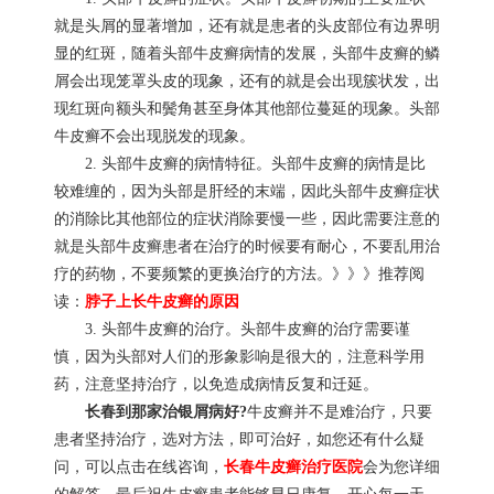
就是头屑的显著增加，还有就是患者的头皮部位有边界明
显的红斑，随着头部牛皮癣病情的发展，头部牛皮癣的鳞
屑会出现笼罩头皮的现象，还有的就是会出现簇状发，出
现红斑向额头和鬓角甚至身体其他部位蔓延的现象。头部
牛皮癣不会出现脱发的现象。
2. 头部牛皮癣的病情特征。头部牛皮癣的病情是比
较难缠的，因为头部是肝经的末端，因此头部牛皮癣症状
的消除比其他部位的症状消除要慢一些，因此需要注意的
就是头部牛皮癣患者在治疗的时候要有耐心，不要乱用治
疗的药物，不要频繁的更换治疗的方法。》》》推荐阅
读：
脖子上长牛皮癣的原因
3. 头部牛皮癣的治疗。头部牛皮癣的治疗需要谨
慎，因为头部对人们的形象影响是很大的，注意科学用
药，注意坚持治疗，以免造成病情反复和迁延。
长春到那家治银屑病好?
牛皮癣并不是难治疗，只要
患者坚持治疗，选对方法，即可治好，如您还有什么疑
问，可以点击在线咨询，
长春牛皮癣治疗医院
会为您详细