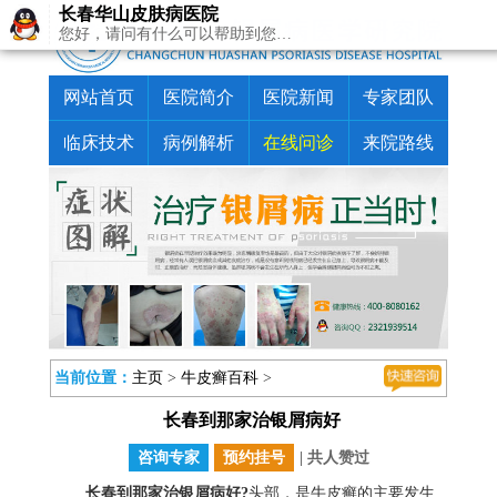
长春华山皮肤病医院
您好，请问有什么可以帮助到您…
网站首页
医院简介
医院新闻
专家团队
临床技术
病例解析
在线问诊
来院路线
当前位置：
主页
>
牛皮癣百科
>
长春到那家治银屑病好
咨询专家
预约挂号
| 共
人赞过
长春到那家治银屑病好?
头部，是牛皮癣的主要发生