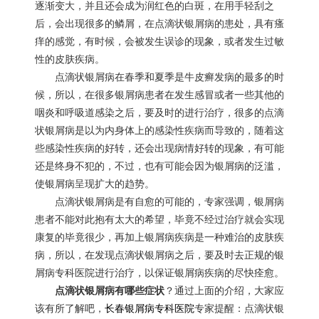
逐渐变大，并且还会成为润红色的白斑，在用手轻刮之
后，会出现很多的鳞屑，在点滴状银屑病的患处，具有瘙
痒的感觉，有时候，会被发生误诊的现象，或者发生过敏
性的皮肤疾病。
点滴状银屑病在春季和夏季是牛皮癣发病的最多的时
候，所以，在很多银屑病患者在发生感冒或者一些其他的
咽炎和呼吸道感染之后，要及时的进行治疗，很多的点滴
状银屑病是以为内身体上的感染性疾病而导致的，随着这
些感染性疾病的好转，还会出现病情好转的现象，有可能
还是终身不犯的，不过，也有可能会因为银屑病的泛滥，
使银屑病呈现扩大的趋势。
点滴状银屑病是有自愈的可能的，专家强调，银屑病
患者不能对此抱有太大的希望，毕竟不经过治疗就会实现
康复的毕竟很少，再加上银屑病疾病是一种难治的皮肤疾
病，所以，在发现点滴状银屑病之后，要及时去正规的银
屑病专科医院进行治疗，以保证银屑病疾病的尽快痊愈。
点滴状银屑病有哪些症状
？通过上面的介绍，大家应
该有所了解吧，
长春银屑病专科医院
专家提醒：点滴状银