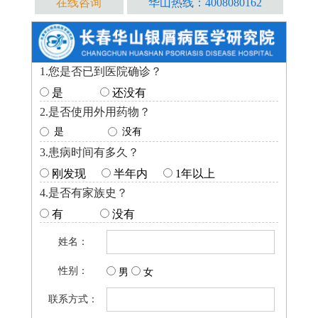
在线咨询
华山热线：4008080162
1.您是否已到医院确诊？
是
还没有
2.是否使用外用药物？
是
没有
3.患病时间有多久？
刚发现
半年内
1年以上
4.是否有家族史？
有
没有
姓名：
性别：
男
女
联系方式：