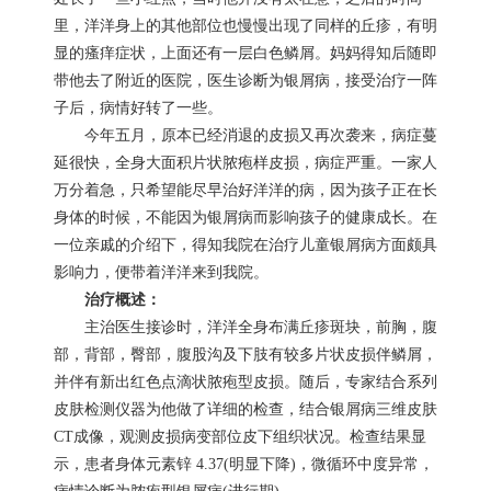
里，洋洋身上的其他部位也慢慢出现了同样的丘疹，有明
显的瘙痒症状，上面还有一层白色鳞屑。妈妈得知后随即
带他去了附近的医院，医生诊断为银屑病，接受治疗一阵
子后，病情好转了一些。
今年五月，原本已经消退的皮损又再次袭来，病症蔓
延很快，全身大面积片状脓疱样皮损，病症严重。一家人
万分着急，只希望能尽早治好洋洋的病，因为孩子正在长
身体的时候，不能因为银屑病而影响孩子的健康成长。在
一位亲戚的介绍下，得知我院在治疗儿童银屑病方面颇具
影响力，便带着洋洋来到我院。
治疗概述：
主治医生接诊时，洋洋全身布满丘疹斑块，前胸，腹
部，背部，臀部，腹股沟及下肢有较多片状皮损伴鳞屑，
并伴有新出红色点滴状脓疱型皮损。随后，专家结合系列
皮肤检测仪器为他做了详细的检查，结合银屑病三维皮肤
CT成像，观测皮损病变部位皮下组织状况。检查结果显
示，患者身体元素锌 4.37(明显下降)，微循环中度异常，