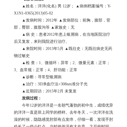
▲姓名：洋洋(化名) 男 12岁； ▲病例档案编号：Y-
X1N1-0365(2013)05-02
▲发病时间：2012年 ▲发病部位：前胸，腹部，背
部，臀部，腹股沟等 ▲家族史：无
▲病 史：患者2012年患上银屑病，在当地医院治疗
后又复发，来到我院进行治疗。
▲来院时间：2013年5月 ▲既往史：无既往病史无药
物过敏史
▲检 查：1、微循环：异常；2、微量元素：正常；
3、血常规：正常；4、肝功能：正常
▲诊断：寻常型银屑病
▲治疗：3D净血疗法+308nm准分子光
▲近期回访：2015年2月 未复发
发病过程：
今年12岁的洋洋是一名朝气蓬勃的初中生，成绩优异
的洋洋一直是班上同学的榜样。去年冬天，一次洋洋在洗
澡的时候，隐隐感觉肘部有点发痒，仔细一看，发现手肘
处长了一些小红点，当时他并没有太在意，之后的时间