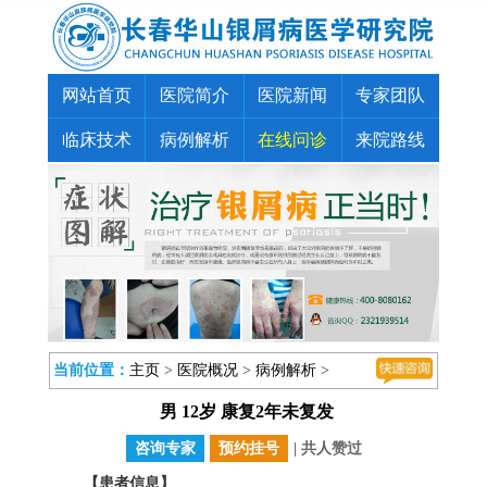
您好，请问有什么可以帮助到您…
网站首页
医院简介
医院新闻
专家团队
临床技术
病例解析
在线问诊
来院路线
当前位置：
主页
>
医院概况
>
病例解析
>
男 12岁 康复2年未复发
咨询专家
预约挂号
| 共
人赞过
【患者信息】