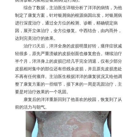
病情诊断为脓疱型银屑病(进行期)。
综合了数据，主治医生详细分析了洋洋的病情，为他
制定了康复方案，针对银屑病的根源病因出发，对银屑病
进行深度治疗，通过全方位的检测、诊断，精确锁定病
因，展开立体治疗，全方位修复。中西结合，由内而外，
达到完美治疗的效果。
治疗15天后，洋洋全身的皮损明显好转，瘙痒症状减
轻很多，原先严重溃破的皮损创面也修复愈合。继续治疗
半个月，洋洋身上的皮损已经几乎完全消退，仅有少部分
皮损相对集中的部位还有些残余皮损，并且原先皮损患处
不再有任何瘙痒。主治医生根据洋洋的康复状况又给他调
整了康复方案的一些细节，接下来的一周是巩固治疗，主
要是对治疗效果的一个巩固。
康复后的洋洋重新回到了他喜欢的校园，恢复到了从
前的活力与朝气。