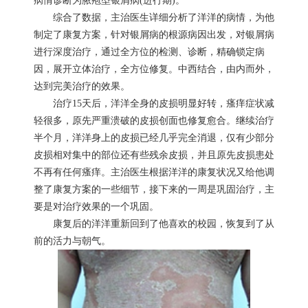
病情诊断为脓疱型银屑病(进行期)。
综合了数据，主治医生详细分析了洋洋的病情，为他
制定了康复方案，针对银屑病的根源病因出发，对银屑病
进行深度治疗，通过全方位的检测、诊断，精确锁定病
因，展开立体治疗，全方位修复。中西结合，由内而外，
达到完美治疗的效果。
治疗15天后，洋洋全身的皮损明显好转，瘙痒症状减
轻很多，原先严重溃破的皮损创面也修复愈合。继续治疗
半个月，洋洋身上的皮损已经几乎完全消退，仅有少部分
皮损相对集中的部位还有些残余皮损，并且原先皮损患处
不再有任何瘙痒。主治医生根据洋洋的康复状况又给他调
整了康复方案的一些细节，接下来的一周是巩固治疗，主
要是对治疗效果的一个巩固。
康复后的洋洋重新回到了他喜欢的校园，恢复到了从
前的活力与朝气。