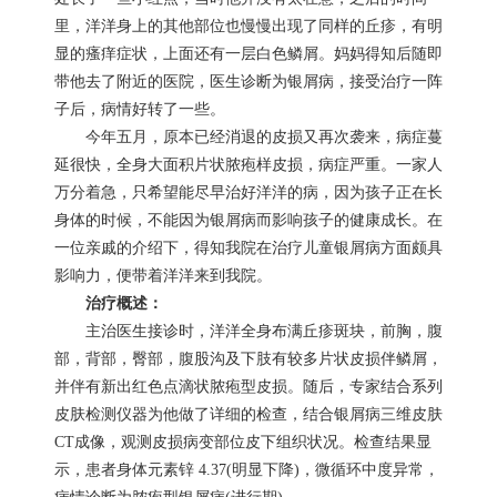
里，洋洋身上的其他部位也慢慢出现了同样的丘疹，有明
显的瘙痒症状，上面还有一层白色鳞屑。妈妈得知后随即
带他去了附近的医院，医生诊断为银屑病，接受治疗一阵
子后，病情好转了一些。
今年五月，原本已经消退的皮损又再次袭来，病症蔓
延很快，全身大面积片状脓疱样皮损，病症严重。一家人
万分着急，只希望能尽早治好洋洋的病，因为孩子正在长
身体的时候，不能因为银屑病而影响孩子的健康成长。在
一位亲戚的介绍下，得知我院在治疗儿童银屑病方面颇具
影响力，便带着洋洋来到我院。
治疗概述：
主治医生接诊时，洋洋全身布满丘疹斑块，前胸，腹
部，背部，臀部，腹股沟及下肢有较多片状皮损伴鳞屑，
并伴有新出红色点滴状脓疱型皮损。随后，专家结合系列
皮肤检测仪器为他做了详细的检查，结合银屑病三维皮肤
CT成像，观测皮损病变部位皮下组织状况。检查结果显
示，患者身体元素锌 4.37(明显下降)，微循环中度异常，