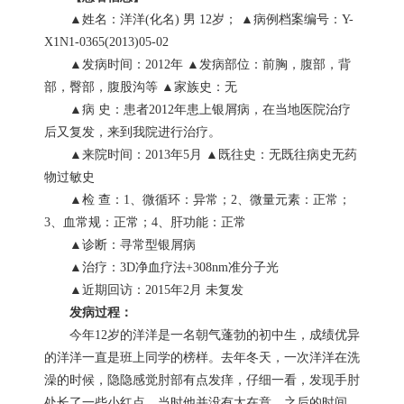
▲姓名：洋洋(化名) 男 12岁； ▲病例档案编号：Y-
X1N1-0365(2013)05-02
▲发病时间：2012年 ▲发病部位：前胸，腹部，背
部，臀部，腹股沟等 ▲家族史：无
▲病 史：患者2012年患上银屑病，在当地医院治疗
后又复发，来到我院进行治疗。
▲来院时间：2013年5月 ▲既往史：无既往病史无药
物过敏史
▲检 查：1、微循环：异常；2、微量元素：正常；
3、血常规：正常；4、肝功能：正常
▲诊断：寻常型银屑病
▲治疗：3D净血疗法+308nm准分子光
▲近期回访：2015年2月 未复发
发病过程：
今年12岁的洋洋是一名朝气蓬勃的初中生，成绩优异
的洋洋一直是班上同学的榜样。去年冬天，一次洋洋在洗
澡的时候，隐隐感觉肘部有点发痒，仔细一看，发现手肘
处长了一些小红点，当时他并没有太在意，之后的时间